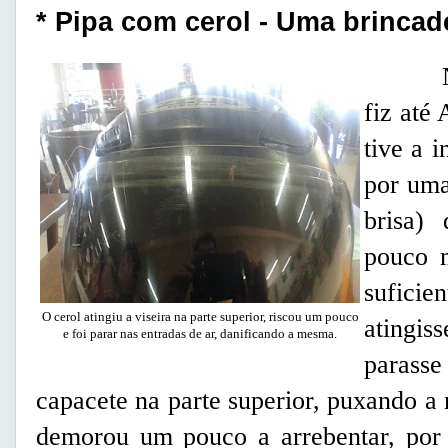
* Pipa com cerol - Uma brincad
No re
fiz até
tive a 
por uma
brisa
pouco m
sufici
O cerol atingiu a viseira na parte superior, riscou um pouco
atingi
e foi parar nas entradas de ar, danificando a mesma.
parasse
capacete na parte superior, puxando a 
demorou um pouco a arrebentar, por s