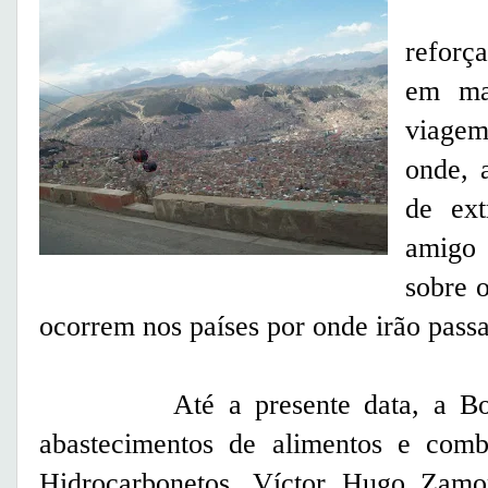
Noss
reforç
em mat
viage
onde, a
de ext
amigo 
sobre o
ocorrem nos países por onde irão passa
Até a presente data, a Bolívi
abastecimentos de alimentos e comb
Hidrocarbonetos, Víctor Hugo Zamor