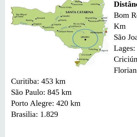
Distân
Bom Re
Km
São Jo
Lages:
Criciú
Floria
Curitiba: 453 km
São Paulo: 845 km
Porto Alegre: 420 km
Brasilia: 1.829