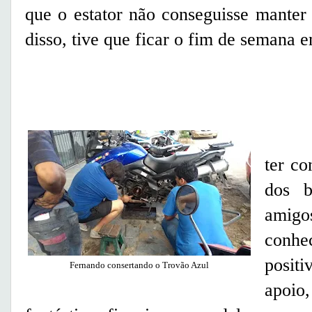
que o estator não conseguisse manter 
disso, tive que ficar o fim de semana 
O lad
ter c
dos b
amigo
conhe
posit
Fernando consertando o Trovão Azul
apoi