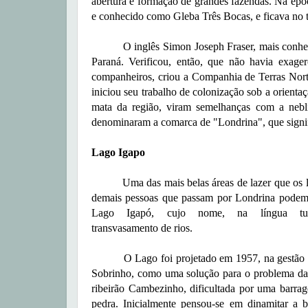
abertura e formação de grandes fazendas. Na épo
e conhecido como Gleba Três Bocas, e ficava no t
O inglês Simon Joseph Fraser, mais conhecido
Paraná. Verificou, então, que não havia exage
companheiros, criou a Companhia de Terras Nort
iniciou seu trabalho de colonização sob a orientaç
mata da região, viram semelhanças com a nebl
denominaram a comarca de "Londrina", que signif
Lago Igapo
Uma das mais belas áreas de lazer que os lo
demais pessoas que passam por Londrina podem 
Lago Igapó, cujo nome, na língua tupi
transvasamento de rios.
O Lago foi projetado em 1957, na gestão d
Sobrinho, como uma solução para o problema d
ribeirão Cambezinho, dificultada por uma barra
pedra. Inicialmente pensou-se em dinamitar a 