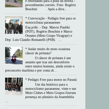
e retornando para a pista da direita -
procedimento correto. Foto: Rogério
Boschini Após a divu...
* Convocação - Pedágio free para os
motociclistas paranaenses
Esq.p/dir. - Dep. Marcio Pauliki
(PDT), Rogério Boschini e Marco
Orasmo (Moto Grupo Viragopr) e
Dep. Luis Claudio Romanelli (PSB). ...
* Andar muito de moto ocasiona
câncer de próstata?
O câncer de próstata é um
assunto que traz um desconforto
entre muitos homens, ainda existe o
preconceito machista e por conta di...
* Pedágio Free para motos no Paraná
Um dia histórico para o
motociclismo paranaense, vinte e um
Moto Clubes e Moto Grupos fizeram
presença no plenário da Assembléia
...