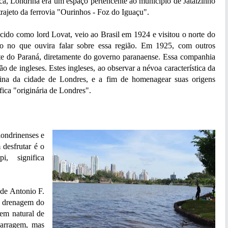
ca, Londrina era um espaço pertencente ao município de Jataizinho
rajeto da ferrovia "Ourinhos - Foz do Iguaçu".
 como lord Lovat, veio ao Brasil em 1924 e visitou o norte do
ro no que ouvira falar sobre essa região. Em 1925, com outros
e do Paraná, diretamente do governo paranaense. Essa companhia
ão de ingleses. Estes ingleses, ao observar a névoa característica da
ina da cidade de Londres, e a fim de homenagear suas origens
ica "originária de Londres".
ndrinenses e
desfrutar é o
, significa
e Antonio F.
a drenagem do
gem natural de
barragem, mas