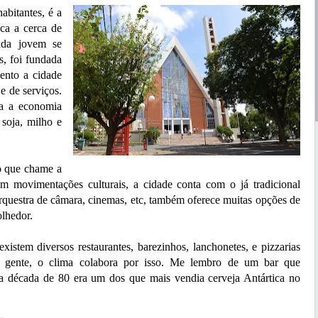
itantes, é a
ica a cerca de
ada jovem se
s, foi fundada
ento a cidade
 e de serviços.
ra a economia
 soja, milho e
 que chame a
m movimentações culturais, a cidade conta com o já tradicional
orquestra de câmara, cinemas, etc, também oferece muitas opções de
olhedor.
m diversos restaurantes, barezinhos, lanchonetes, e pizzarias
de gente, o clima colabora por isso. Me lembro de um bar que
na década de 80 era um dos que mais vendia cerveja Antártica no