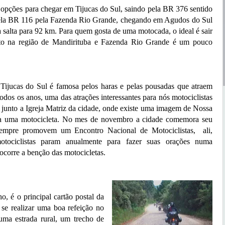
ções para chegar em Tijucas do Sul, saindo pela BR 376 sentido
pela BR 116 pela Fazenda Rio Grande, chegando em Agudos do Sul
 salta para 92 km. Para quem gosta de uma motocada, o ideal é sair
ito na região de Mandirituba e Fazenda Rio Grande é um pouco
jucas do Sul é famosa pelos haras e pelas pousadas que atraem
 todos os anos, uma das atrações interessantes para nós motociclistas
e junto a Igreja Matriz da cidade, onde existe uma imagem de Nossa
 a uma motocicleta. No mes de novembro a cidade comemora seu
 sempre promovem um Encontro Nacional de Motociclistas, ali,
otociclistas param anualmente para fazer suas orações numa
ocorre a benção das motocicletas.
 é o principal cartão postal da
se realizar uma boa refeição no
uma estrada rural, um trecho de