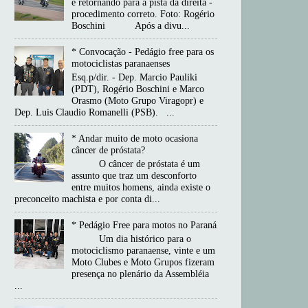
e retornando para a pista da direita -
procedimento correto. Foto: Rogério
Boschini Após a divu...
* Convocação - Pedágio free para os
motociclistas paranaenses
Esq.p/dir. - Dep. Marcio Pauliki
(PDT), Rogério Boschini e Marco
Orasmo (Moto Grupo Viragopr) e
Dep. Luis Claudio Romanelli (PSB). ...
* Andar muito de moto ocasiona
câncer de próstata?
O câncer de próstata é um
assunto que traz um desconforto
entre muitos homens, ainda existe o
preconceito machista e por conta di...
* Pedágio Free para motos no Paraná
Um dia histórico para o
motociclismo paranaense, vinte e um
Moto Clubes e Moto Grupos fizeram
presença no plenário da Assembléia
...