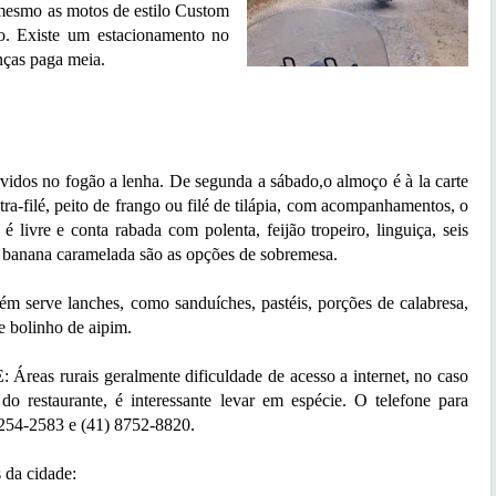
mesmo as motos de estilo Custom
o. Existe um estacionamento no
nças paga meia.
vidos no fogão a lenha. De segunda a sábado,o almoço é à la carte
tra-filé, peito de frango ou filé de tilápia, com acompanhamentos, o
 livre e conta rabada com polenta, feijão tropeiro, linguiça, seis
 e banana caramelada são as opções de sobremesa.
 serve lanches, como sanduíches, pastéis, porções de calabresa,
 e bolinho de aipim.
eas rurais geralmente dificuldade de acesso a internet, no caso
do restaurante, é interessante levar em espécie. O telefone para
9254-2583 e (41) 8752-8820.
s da cidade: