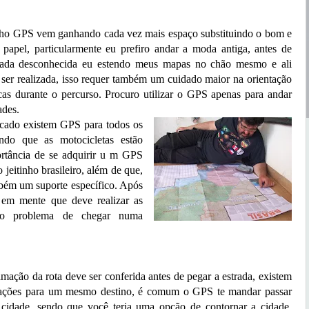
S vem ganhando cada vez mais espaço substituindo o bom e
papel, particularmente eu prefiro andar a moda antiga, antes de
rada desconhecida eu estendo meus mapas no chão mesmo e ali
a ser realizada, isso requer também um cuidado maior na orientação
cas durante o percurso. Procuro utilizar o GPS apenas para andar
ades.
existem GPS para todos os
ando que as motocicletas estão
ortância de se adquirir u m GPS
 jeitinho brasileiro, além de que,
mbém um suporte específico. Após
r em mente que deve realizar as
im o problema de chegar numa
da rota deve ser conferida antes de pegar a estrada, existem
mações para um mesmo destino, é comum o GPS te mandar passar
 cidade, sendo que você teria uma opção de contornar a cidade,