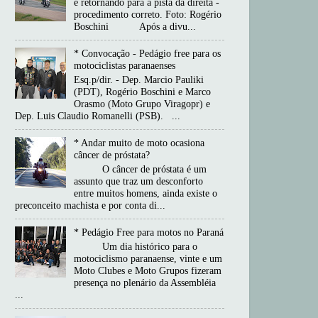
e retornando para a pista da direita -
procedimento correto. Foto: Rogério
Boschini Após a divu...
* Convocação - Pedágio free para os
motociclistas paranaenses
Esq.p/dir. - Dep. Marcio Pauliki
(PDT), Rogério Boschini e Marco
Orasmo (Moto Grupo Viragopr) e
Dep. Luis Claudio Romanelli (PSB). ...
* Andar muito de moto ocasiona
câncer de próstata?
O câncer de próstata é um
assunto que traz um desconforto
entre muitos homens, ainda existe o
preconceito machista e por conta di...
* Pedágio Free para motos no Paraná
Um dia histórico para o
motociclismo paranaense, vinte e um
Moto Clubes e Moto Grupos fizeram
presença no plenário da Assembléia
...