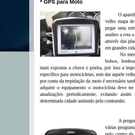
* GPS para Moto
O aparelho GP
velho mapa de 
pegar uma est
analiso a rota 
através das pla
em grandes cid
No mercado 
bolsos, lembr
mais expostas a chuva e poeira, por isso a imp
específico para motocicletas, sem dar aquele velho
por conta da trepidação da moto é necessário ta
adquirir o equipamento o motociclista deve te
atualizações periodicamente, evitando ass
determinada cidade andando pela contramão.
A programação 
várias progra
pelo centro da