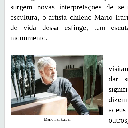
surgem novas interpretações de seu
escultura, o artista chileno Mario Ira
de vida dessa esfinge, tem escut
monumento.
Seg
visita
dar s
signif
dizem
adeus
outro
Mario Irarrázabal