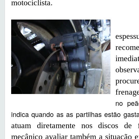
motociclista.
Caso 
espe
reco
imedi
obser
procure
frena
no peã
indica quando as as partilhas estão gast
atuam diretamente nos discos de 
mecânico avaliar também a situação e