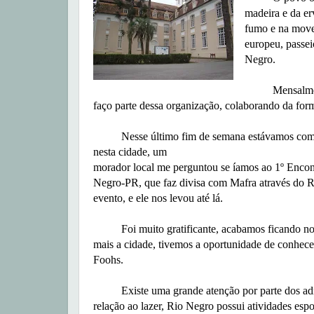
madeira e da er
fumo e na movel
europeu, passei
Negro.
Mensalmente a 
faço parte dessa organização, colaborando da form
Nesse último fim de semana estávamos com d
nesta cidade, um
morador local me perguntou se íamos ao 1º Encon
Negro-PR, que faz divisa com Mafra através do 
evento, e ele nos levou até lá.
Foi muito gratificante, acabamos ficando no
mais a cidade, tivemos a oportunidade de conhec
Foohs.
Existe uma grande atenção por parte dos admi
relação ao lazer, Rio Negro possui atividades espo