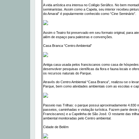
A vida artística era intensa no Colégio Seráfico. No bem monta
seminaristas. Assim como a Capela, seu interior recebeu pintu
do Amaral” é popularmente conhecido como “Cine Seminário”.
Assim o Teatro foi preservado em seu formato original, para 
além de espaço para palestras e convenções.
Casa Branca “Centro Ambiental”
Antiga casa usada pelos franciscanos como casa de hóspedes e
desenvolver pesquisas científicas da flora e fauna locais e of
os recursos naturais do Parque.
Através do Centro Ambiental “Casa Branca”, realizou-se o leva
Parque, bem como atividades ambientais com as escolas e capac
Passeio nas Trilhas: o parque possui aproximadamente 4.830 me
passeios, caminhadas e visitação turística. Fazem parte dest
Franciscanos) e a Capelinha de São José. O restante das trilha
ambiental monitoradas pelo Centro ambiental.
Cidade de Belém