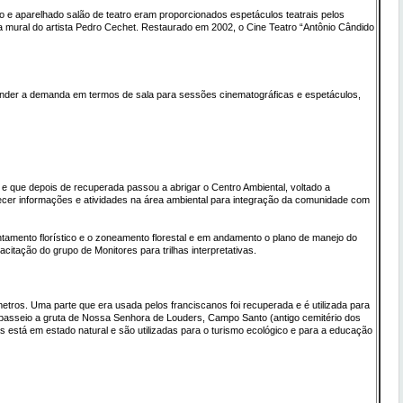
do e aparelhado salão de teatro eram proporcionados espetáculos teatrais pelos
ra mural do artista Pedro Cechet. Restaurado em 2002, o Cine Teatro “Antônio Cândido
atender a demanda em termos de sala para sessões cinematográficas e espetáculos,
 que depois de recuperada passou a abrigar o Centro Ambiental, voltado a
erecer informações e atividades na área ambiental para integração da comunidade com
ntamento florístico e o zoneamento florestal e em andamento o plano de manejo do
itação do grupo de Monitores para trilhas interpretativas.
tros. Uma parte que era usada pelos franciscanos foi recuperada e é utilizada para
e passeio a gruta de Nossa Senhora de Louders, Campo Santo (antigo cemitério dos
s está em estado natural e são utilizadas para o turismo ecológico e para a educação