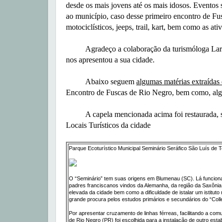
desde os mais jovens até os mais idosos. Eventos sã
ao município, caso desse primeiro encontro de F
motociclísticos, jeeps, trail, kart, bem como as ati
Agradeço a colaboração da turismóloga Laris
nos apresentou a sua cidade.
Abaixo seguem
algumas matérias extraídas
Encontro de Fuscas de Rio Negro, bem como, alg
A capela mencionada acima foi restaurada, send
Locais Turísticos da cidade
Parque Ecoturístico Municipal Seminário Seráfico São Luís de 
O “Seminário” tem suas origens em Blumenau (SC). Lá funcionav
padres franciscanos vindos da Alemanha, da região da Saxôni
elevada da cidade bem como a dificuldade de istalar um istitu
grande procura pelos estudos primários e secundários do “Coll
Por apresentar cruzamento de linhas férreas, facilitando a co
de Rio Negro (PR) foi escolhida para a instalação de outro es