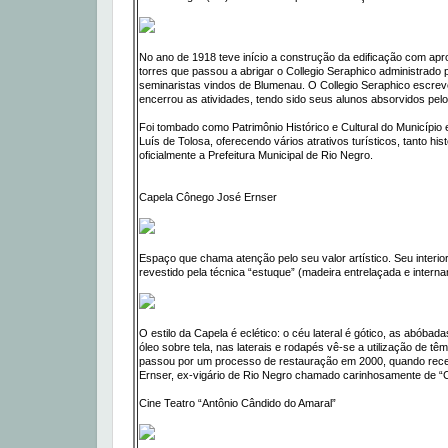
No ano de 1918 teve início a construção da edificação com ap
torres que passou a abrigar o Collegio Seraphico administrado
seminaristas vindos de Blumenau. O Collegio Seraphico escreve
encerrou as atividades, tendo sido seus alunos absorvidos pel
Foi tombado como Patrimônio Histórico e Cultural do Município
Luís de Tolosa, oferecendo vários atrativos turísticos, tanto hi
oficialmente a Prefeitura Municipal de Rio Negro.
Capela Cônego José Ernser
Espaço que chama atenção pelo seu valor artístico. Seu interio
revestido pela técnica “estuque” (madeira entrelaçada e inter
O estilo da Capela é eclético: o céu lateral é gótico, as abóbad
óleo sobre tela, nas laterais e rodapés vê-se a utilização de tê
passou por um processo de restauração em 2000, quando rec
Ernser, ex-vigário de Rio Negro chamado carinhosamente de “Co
Cine Teatro “Antônio Cândido do Amaral”