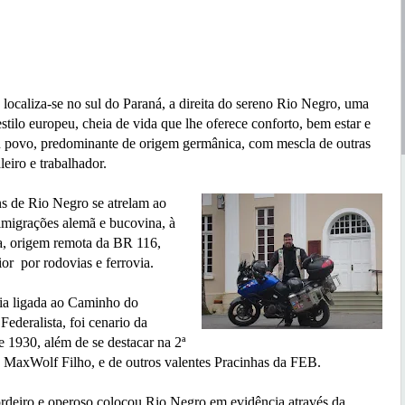
liza-se no sul do Paraná, a direita do sereno Rio Negro, uma
estilo europeu, cheia de vida que lhe oferece conforto, bem estar e
 povo, predominante de origem germânica, com mescla de outras
aleiro e trabalhador.
e Rio Negro se atrelam ao
 imigrações alemã e bucovina, à
a, origem remota da BR 116,
rior por rodovias e ferrovia.
a ligada ao Caminho do
ederalista, foi cenario da
 1930, além de se destacar na 2ª
 MaxWolf Filho, e de outros valentes Pracinhas da FEB.
o e operoso colocou Rio Negro em evidência através da