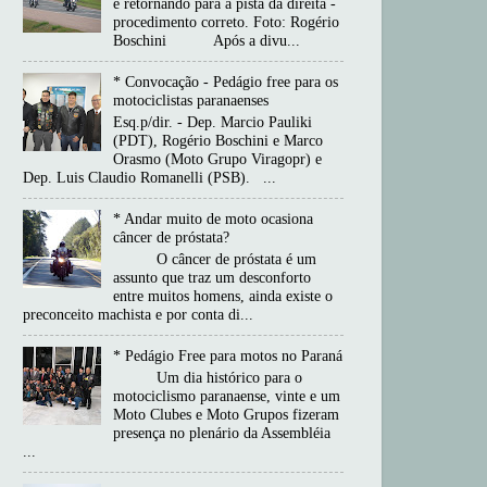
e retornando para a pista da direita -
procedimento correto. Foto: Rogério
Boschini Após a divu...
* Convocação - Pedágio free para os
motociclistas paranaenses
Esq.p/dir. - Dep. Marcio Pauliki
(PDT), Rogério Boschini e Marco
Orasmo (Moto Grupo Viragopr) e
Dep. Luis Claudio Romanelli (PSB). ...
* Andar muito de moto ocasiona
câncer de próstata?
O câncer de próstata é um
assunto que traz um desconforto
entre muitos homens, ainda existe o
preconceito machista e por conta di...
* Pedágio Free para motos no Paraná
Um dia histórico para o
motociclismo paranaense, vinte e um
Moto Clubes e Moto Grupos fizeram
presença no plenário da Assembléia
...