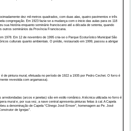
roximadamente dez mil metros quadrados, com duas alas, quatro pavimentos e três
 pela congregação. Em 1923 fazia-se a mudança com o inicio das aulas para os 118
u sua história enquanto seminário franciscano até a década de setenta, quando
os outros seminários da Província Franciscana.
 em 1978. Em 12 de novembro de 1995 cria-se o Parque Ecoturístico Municipal São
stóricos culturais quanto ambientais. O prédio, restaurado em 1999, passou a abrigar
r é de pintura mural, efetuada no período de 1922 a 1935 por Pedro Cechet. O forro é
namente revestida com argamassa).
as arredondadas (arcos e janelas) são em estilo românico. A técnica utilizada no forro é
mpera mural e, por sua vez, a nave central apresenta pinturas feitas à cal. A Capela
ebeu a denominação de Capela “Cônego José Ernser”, homenagem ao Pe. José
nstrutor de Igrejas”.