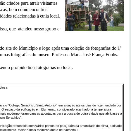
o criados para atrair visitantes
uscas, bem como encontros
vidades relacionadas à etnia local.
sa, que atendeu nosso grupo e
 do site do Município
e logo após uma coleção de fotografias do 1º
umas fotografias do museu Professoa Maria José França Foohs.
o proibido tirar fotografias no local.
Tolosa
a o “Collegio Seraphico Santo Antonio”, em atuação até os dias de hoje, fundado por
a. O espaço da edificação em Blumenau, considerado acanhado, a temperatura
to mais moderno foram causas apontadas para a busca de outra cidade que abrigasse a
egio Seraphico”.
municação pretendida com vários pontos do país, além da amenidade do clima, a cidade
tabelecimento, maior e mais moderno que o de Blumenau.