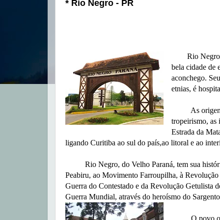
* Rio Negro - PR
Rio Negro loca
bela cidade de 
aconchego. Seu
etnias, é hospit
As origens d
tropeirismo, as
Estrada da Mat
ligando Curitiba ao sul do país,ao litoral e ao inte
Rio Negro, do Velho Paraná, tem sua históri
Peabiru, ao Movimento Farroupilha, à Revolução F
Guerra do Contestado e da Revolução Getulista de
Guerra Mundial, através do heroísmo do Sargento
O povo ordeir