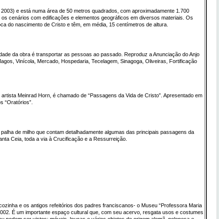
9/ + 2003) e está numa área de 50 metros quadrados, com aproximadamente 1.700
s cenários com edificações e elementos geográficos em diversos materiais. Os
oca do nascimento de Cristo e têm, em média, 15 centímetros de altura.
alidade da obra é transportar as pessoas ao passado. Reproduz a Anunciação do Anjo
gos, Vinícola, Mercado, Hospedaria, Tecelagem, Sinagoga, Oliveiras, Fortificação
 artista Meinrad Horn, é chamado de “Passagens da Vida de Cristo”. Apresentado em
 “Oratórios”.
palha de milho que contam detalhadamente algumas das principais passagens da
anta Ceia, toda a via à Crucificação e a Ressurreição.
 cozinha e os antigos refeitórios dos padres franciscanos- o Museu “Professora Maria
002. É um importante espaço cultural que, com seu acervo, resgata usos e costumes