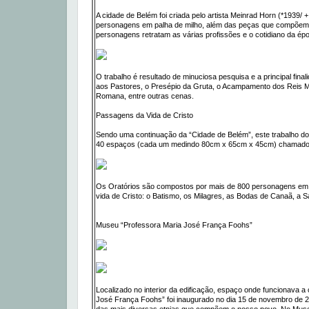
A cidade de Belém foi criada pelo artista Meinrad Horn (*193
personagens em palha de milho, além das peças que compõem o
personagens retratam as várias profissões e o cotidiano da ép
O trabalho é resultado de minuciosa pesquisa e a principal fin
aos Pastores, o Presépio da Gruta, o Acampamento dos Reis Ma
Romana, entre outras cenas.
Passagens da Vida de Cristo
Sendo uma continuação da “Cidade de Belém”, este trabalho do
40 espaços (cada um medindo 80cm x 65cm x 45cm) chamados
Os Oratórios são compostos por mais de 800 personagens em 
vida de Cristo: o Batismo, os Milagres, as Bodas de Canaã, a S
Museu “Professora Maria José França Foohs”
Localizado no interior da edificação, espaço onde funcionava a
José França Foohs” foi inaugurado no dia 15 de novembro de 2