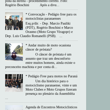
pista da direita - procedimento correto. Foto:
Rogério Boschini Após a divu...
* Convocação - Pedágio free para os
motociclistas paranaenses
Esq.p/dir. - Dep. Marcio Pauliki
(PDT), Rogério Boschini e Marco
Orasmo (Moto Grupo Viragopr) e
Dep. Luis Claudio Romanelli (PSB). ...
* Andar muito de moto ocasiona
câncer de próstata?
O câncer de próstata é um
assunto que traz um desconforto
entre muitos homens, ainda existe o
preconceito machista e por conta di...
* Pedágio Free para motos no Paraná
Um dia histórico para o
motociclismo paranaense, vinte e um
Moto Clubes e Moto Grupos fizeram
presença no plenário da Assembléia
...
Agenda de Encontros Motociclisticos