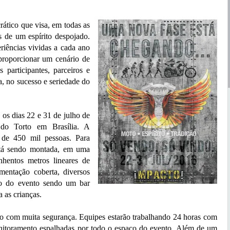
ico que visa, em todas as
s de um espírito despojado.
riências vividas a cada ano
proporcionar um cenário de
 participantes, parceiros e
a, no sucesso e seriedade do
s dias 22 e 31 de julho de
do Torto em Brasília. A
l de 450 mil pessoas. Para
stá sendo montada, em uma
hentos metros lineares de
mentação coberta, diversos
ão do evento sendo um bar
a as crianças.
 muita segurança. Equipes estarão trabalhando 24 horas com
itoramento espalhadas por todo o espaço do evento. Além de um