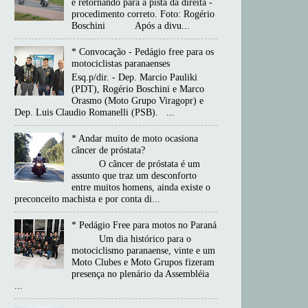
e retornando para a pista da direita -
procedimento correto. Foto: Rogério
Boschini Após a divu...
* Convocação - Pedágio free para os
motociclistas paranaenses
Esq.p/dir. - Dep. Marcio Pauliki
(PDT), Rogério Boschini e Marco
Orasmo (Moto Grupo Viragopr) e
Dep. Luis Claudio Romanelli (PSB). ...
* Andar muito de moto ocasiona
câncer de próstata?
O câncer de próstata é um
assunto que traz um desconforto
entre muitos homens, ainda existe o
preconceito machista e por conta di...
* Pedágio Free para motos no Paraná
Um dia histórico para o
motociclismo paranaense, vinte e um
Moto Clubes e Moto Grupos fizeram
presença no plenário da Assembléia
...