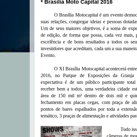
* Brasília Moto Capital 2016
O Brasília Motocapital é um evento democrát
suas relações, congregar ideias e pessoas dotada
Um de seus maiores objetivos, é a soma de expe
de edição, de forma que possa, cada vez mais, 
excelência e de bons resultados a todos os seus
investidores que acreditam, cada um a sua maneir
Evento.
O XI Brasília Motocapital acontecerá entre o
2016, no Parque de Exposições da Granja 
expectativa é de um público participante tota
receber bem a todos, uma verdadeira cidade e
área de 150 mil m² dentro de dois mil e quin
fechamento em placas cegas, com praça de ali
pontos de bares espalhados por toda a extens
temático, 3 praças de alimentação e atividades par
Tudo isso com
câmeras de mon